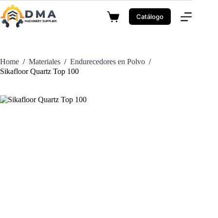
Skip
to
Catálogo
Shopping
content
cart
Home
/
Materiales
/
Endurecedores en Polvo
/
Sikafloor Quartz Top 100