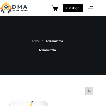
Skip
to
Catálogo
Shopping
content
cart
Home
/
Herramienta
Herramienta