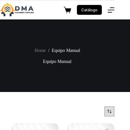
Skip
to
Catálogo
Shopping
content
cart
Home
/
Equipo Manual
Equipo Manual