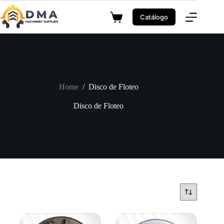
Skip
to
Catálogo
Shopping
content
cart
Home
/
Disco de Floteo
Disco de Floteo