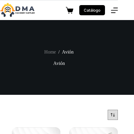
Skip
to
Catálogo
Shopping
content
cart
Home
/
Avión
Avión