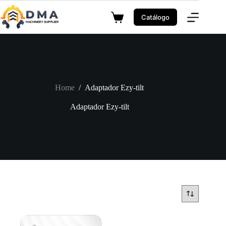
Skip
to
Catálogo
Shopping
content
cart
Home
/
Adaptador Ezy-tilt
Adaptador Ezy-tilt